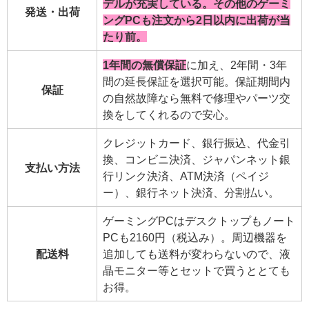
デルが充実している。その他のゲーミ
発送・出荷
ングPCも注文から2日以内に出荷が当
たり前。
1年間の無償保証
に加え、2年間・3年
間の延長保証を選択可能。保証期間内
保証
の自然故障なら無料で修理やパーツ交
換をしてくれるので安心。
クレジットカード、銀行振込、代金引
換、コンビニ決済、ジャパンネット銀
支払い方法
行リンク決済、ATM決済（ペイジ
ー）、銀行ネット決済、分割払い。
ゲーミングPCはデスクトップもノート
PCも2160円（税込み）。周辺機器を
配送料
追加しても送料が変わらないので、液
晶モニター等とセットで買うととても
お得。