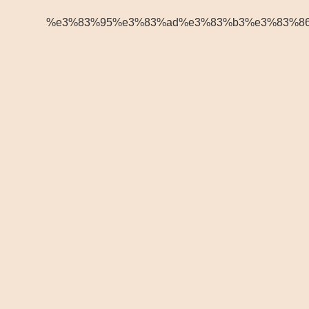
%e3%83%95%e3%83%ad%e3%83%b3%e3%83%86