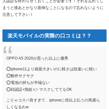
人認証を終わらせておくことが必要です！それを忘れてし
まうと後あとかなり面倒なことになるので忘れないように
注意して下さい！
楽天モバイルの実際の口コミは？？
OPPO A5 2020が思った以上に優秀
⭕️iphone11より画面大きいのに軽さは段違いに軽い
⭕動作サクサク
⭕️電池の持ちが半端ない
⭕️顔認証+指紋 👉 マスクしててもOK
こりゃコスパ良すぎて、iphoneに倍以上払うの馬鹿ら
しくなるわw