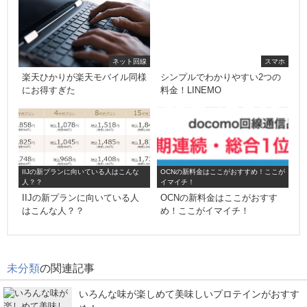
ネット回線
スマホ
楽天ひかりが楽天モバイル同様
シンプルでわかりやすい2つの
にお得すぎた
料金！LINEMO
IIJの新プランに向いている人はこんな
OCNの新料金はここがおすすめ！ここが
人？？
イマイチ！
IIJの新プランに向いている人
OCNの新料金はここがおすす
はこんな人？？
め！ここがイマイチ！
未分類
の関連記事
いろんな味が楽しめて美味しいプロテインがおすす