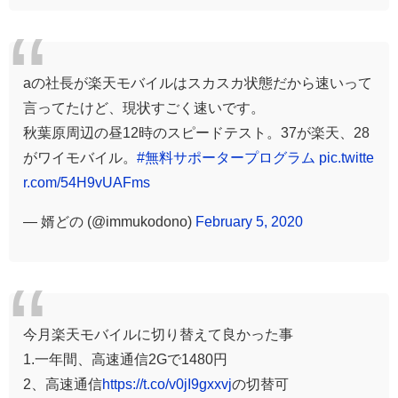
aの社長が楽天モバイルはスカスカ状態だから速いって
言ってたけど、現状すごく速いです。
秋葉原周辺の昼12時のスピードテスト。37が楽天、28
がワイモバイル。
#無料サポータープログラム
pic.twitte
r.com/54H9vUAFms
— 婿どの (@immukodono)
February 5, 2020
今月楽天モバイルに切り替えて良かった事
1.一年間、高速通信2Gで1480円
2、高速通信
https://t.co/v0jI9gxxvj
の切替可